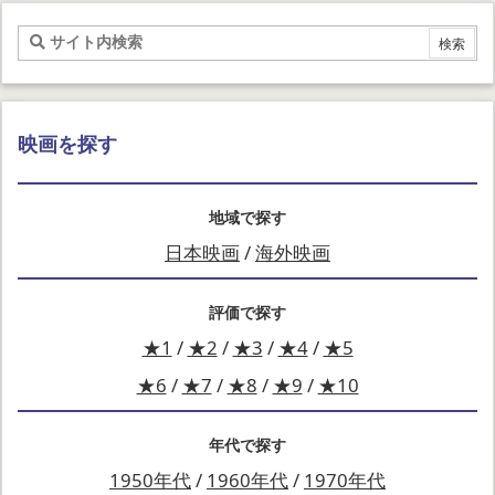
映画を探す
地域で探す
日本映画
/
海外映画
評価で探す
★1
/
★2
/
★3
/
★4
/
★5
★6
/
★7
/
★8
/
★9
/
★10
年代で探す
1950年代
/
1960年代
/
1970年代